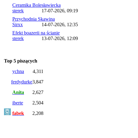
Ceramika Bolesławiecka
sterek
17-07-2026, 09:19
Przychodnia Skawina
Sirxx
14-07-2026, 12:35
Efekt boazerii na ścianie
sterek
13-07-2026, 12:09
Top 5 piszących
ychna
4,311
ferdydurke
3,847
Anita
2,627
iberte
2,504
fabek
2,208