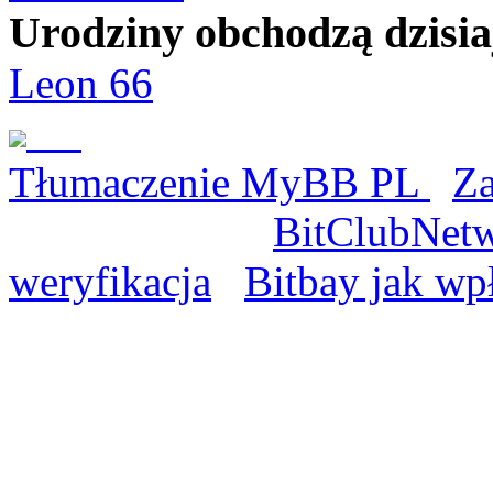
Urodziny obchodzą dzisia
Leon 66
Tłumaczenie MyBB PL
Za
BitClubNet
weryfikacja
Bitbay jak wp